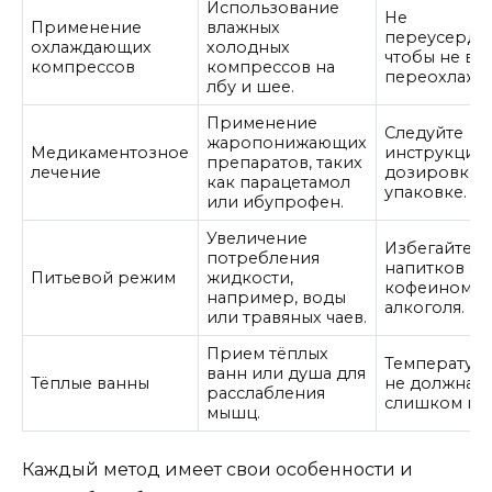
Использование
Не
Применение
влажных
переусердст
охлаждающих
холодных
чтобы не вы
компрессов
компрессов на
переохлажд
лбу и шее.
Применение
Следуйте
жаропонижающих
Медикаментозное
инструкции
препаратов, таких
лечение
дозировке 
как парацетамол
упаковке.
или ибупрофен.
Увеличение
Избегайте
потребления
напитков с
Питьевой режим
жидкости,
кофеином и
например, воды
алкоголя.
или травяных чаев.
Прием тёплых
Температур
ванн или душа для
Тёплые ванны
не должна б
расслабления
слишком гор
мышц.
Каждый метод имеет свои особенности и