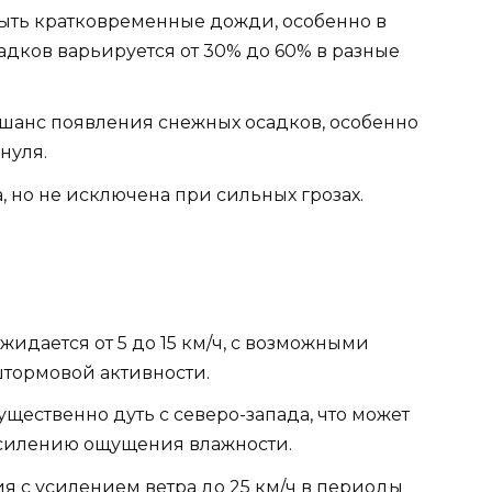
быть кратковременные дожди, особенно в
адков варьируется от 30% до 60% в разные
 шанс появления снежных осадков, особенно
нуля.
, но не исключена при сильных грозах.
жидается от 5 до 15 км/ч, с возможными
штормовой активности.
щественно дуть с северо-запада, что может
усилению ощущения влажности.
 с усилением ветра до 25 км/ч в периоды