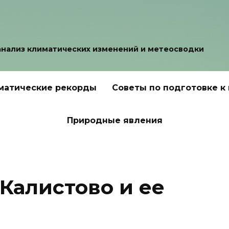
анализ климатических изменений и метеосводки
матические рекорды
Советы по подготовке к
Природные явления
Калистово и ее