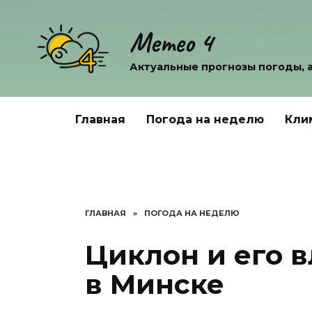
Перейти
к
Метео 4
содержанию
Актуальные прогнозы погоды, 
Главная
Погода на неделю
Кли
ГЛАВНАЯ
»
ПОГОДА НА НЕДЕЛЮ
Циклон и его 
в Минске