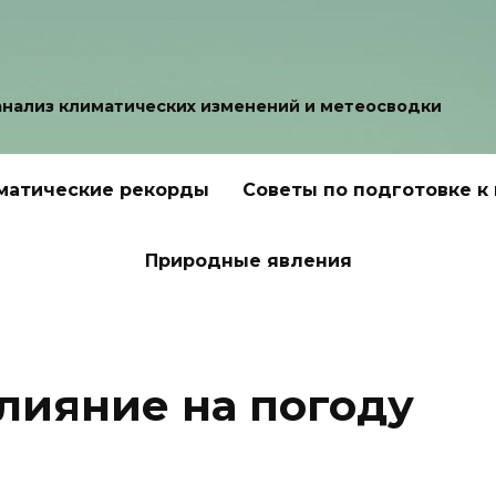
анализ климатических изменений и метеосводки
матические рекорды
Советы по подготовке к
Природные явления
влияние на погоду