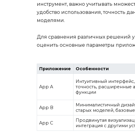
инструмент, важно учитывать множест
удобство использования, точность д
моделями.
Для сравнения различных решений уд
оценить основные параметры прило
Приложение
Особенности
Интуитивный интерфейс,
App A
точность, расширенные 
функции
Минималистичный дизай
App B
старых моделей, базовы
Продвинутая визуализац
App C
интеграция с другими у