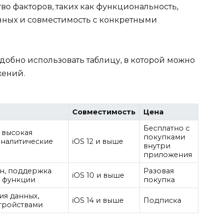
во факторов, таких как функциональность,
анных и совместимость с конкретными
обно использовать таблицу, в которой можно
жений.
Совместимость
Цена
Бесплатно с
 высокая
покупками
аналитические
iOS 12 и выше
внутри
приложения
н, поддержка
Разовая
iOS 10 и выше
е функции
покупка
ия данных,
iOS 14 и выше
Подписка
стройствами