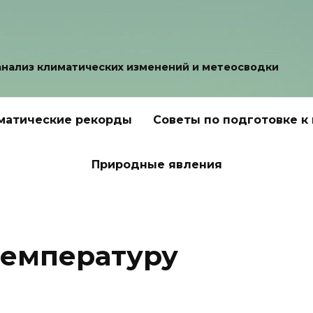
анализ климатических изменений и метеосводки
матические рекорды
Советы по подготовке к
Природные явления
температуру