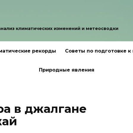
анализ климатических изменений и метеосводки
матические рекорды
Советы по подготовке к
Природные явления
ра в джалгане
жай