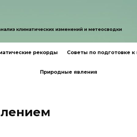
анализ климатических изменений и метеосводки
матические рекорды
Советы по подготовке к
Природные явления
влением