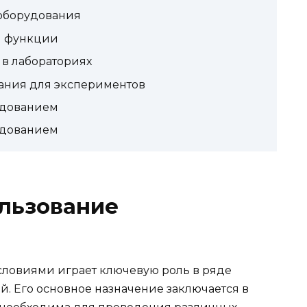
оборудования
и функции
в лабораториях
ания для экспериментов
удованием
удованием
ользование
ловиями играет ключевую роль в ряде
. Его основное назначение заключается в