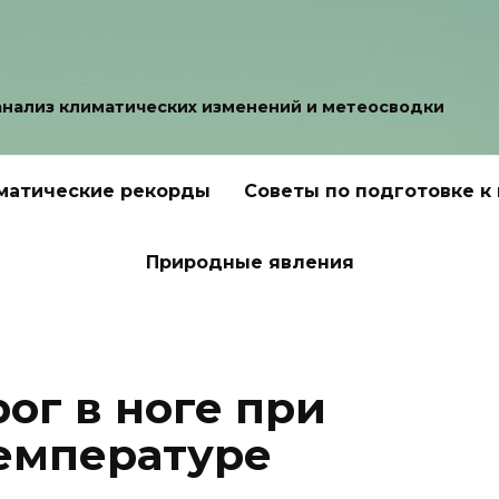
анализ климатических изменений и метеосводки
матические рекорды
Советы по подготовке к
Природные явления
ог в ноге при
емпературе