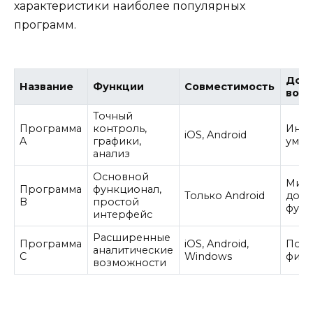
характеристики наиболее популярных
программ.
Доп
Название
Функции
Совместимость
воз
Точный
Программа
контроль,
Инте
iOS, Android
A
графики,
умны
анализ
Основной
Мин
Программа
функционал,
Только Android
допо
B
простой
фун
интерфейс
Расширенные
Программа
iOS, Android,
Под
аналитические
C
Windows
фитн
возможности