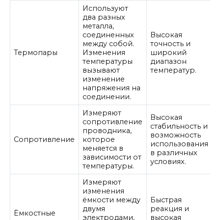
Используют
два разных
металла,
соединенных
Высокая
между собой.
точность и
Термопары
Изменения
широкий
температуры
диапазон
вызывают
температур.
изменение
напряжения на
соединении.
Измеряют
Высокая
сопротивление
стабильность и
проводника,
возможность
Сопротивление
которое
использования
меняется в
в различных
зависимости от
условиях.
температуры.
Измеряют
изменения
ёмкости между
Быстрая
двумя
реакция и
Ёмкостные
электродами,
высокая