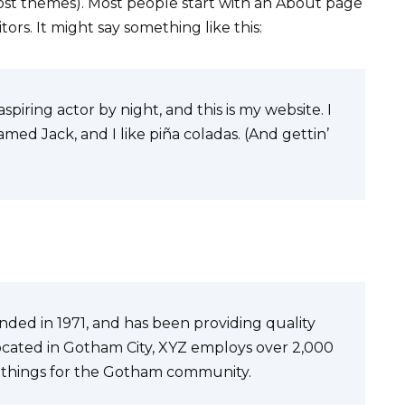
 most themes). Most people start with an About page
tors. It might say something like this:
spiring actor by night, and this is my website. I
amed Jack, and I like piña coladas. (And gettin’
ed in 1971, and has been providing quality
Located in Gotham City, XYZ employs over 2,000
 things for the Gotham community.