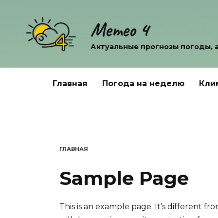
Перейти
к
Метео 4
содержанию
Актуальные прогнозы погоды, 
Главная
Погода на неделю
Кли
ГЛАВНАЯ
Sample Page
This is an example page. It’s different fr