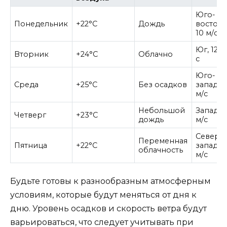
Юго-
Понедельник
+22°C
Дождь
восток,
10 м/с
Юг, 12 м
Вторник
+24°C
Облачно
с
Юго-
Среда
+25°C
Без осадков
запад, 8
м/с
Небольшой
Запад, 
Четверг
+23°C
дождь
м/с
Северо
Переменная
Пятница
+22°C
запад, 7
облачность
м/с
Будьте готовы к разнообразным атмосферным
условиям, которые будут меняться от дня к
дню. Уровень осадков и скорость ветра будут
варьироваться, что следует учитывать при