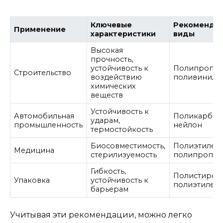
Ключевые
Рекоменду
Применение
характеристики
виды
Высокая
прочность,
устойчивость к
Полипропил
Строительство
воздействию
поливинилх
химических
веществ
Устойчивость к
Автомобильная
Поликарбона
ударам,
промышленность
нейлон
термостойкость
Биосовместимость,
Полиэтилен,
Медицина
стерилизуемость
полипропил
Гибкость,
Полистирол,
Упаковка
устойчивость к
полиэтилен
барьерам
Учитывая эти рекомендации, можно легко