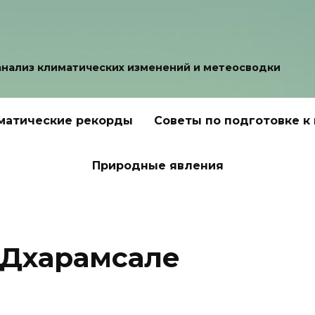
анализ климатических изменений и метеосводки
матические рекорды
Советы по подготовке к
Природные явления
 Дхарамсале