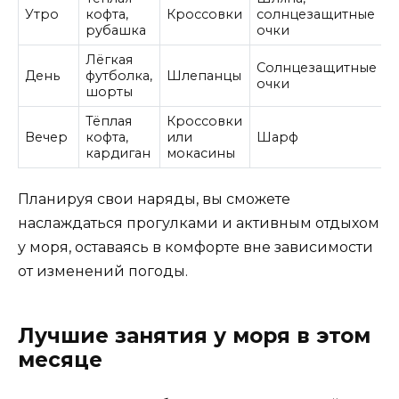
Утро
кофта,
Кроссовки
солнцезащитные
рубашка
очки
Лёгкая
Солнцезащитные
День
футболка,
Шлепанцы
очки
шорты
Тёплая
Кроссовки
Вечер
кофта,
или
Шарф
кардиган
мокасины
Планируя свои наряды, вы сможете
наслаждаться прогулками и активным отдыхом
у моря, оставаясь в комфорте вне зависимости
от изменений погоды.
Лучшие занятия у моря в этом
месяце