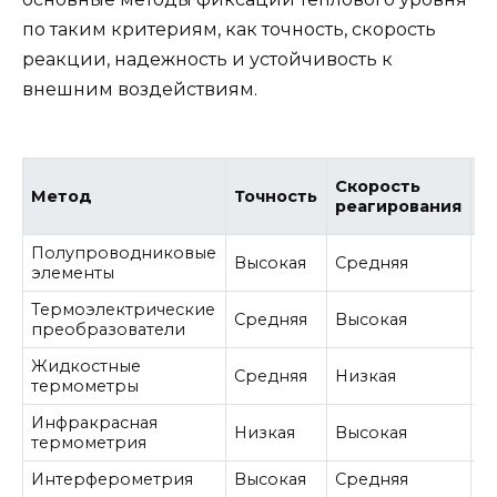
по таким критериям, как точность, скорость
реакции, надежность и устойчивость к
внешним воздействиям.
Скорость
Метод
Точность
Н
реагирования
Полупроводниковые
Высокая
Средняя
В
элементы
Термоэлектрические
Средняя
Высокая
С
преобразователи
Жидкостные
Средняя
Низкая
В
термометры
Инфракрасная
Низкая
Высокая
С
термометрия
Интерферометрия
Высокая
Средняя
В