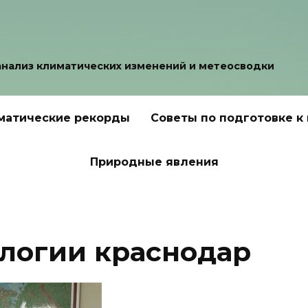
анализ климатических изменений и метеосводки
матические рекорды
Советы по подготовке к
Природные явления
логии краснодар