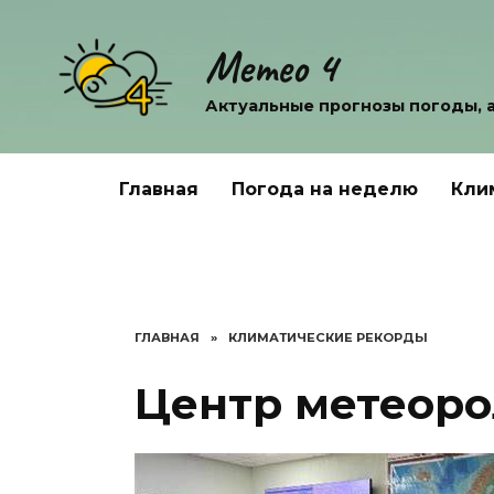
Перейти
к
Метео 4
содержанию
Актуальные прогнозы погоды, 
Главная
Погода на неделю
Кли
ГЛАВНАЯ
»
КЛИМАТИЧЕСКИЕ РЕКОРДЫ
Центр метеоро