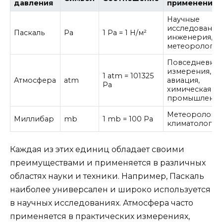
давления
применения
Научные
исследования
Паскаль
Pa
1 Pa = 1 Н/м²
инженерия,
метеорологи
Повседневны
измерения,
1 atm = 101325
Атмосфера
atm
авиация,
Pa
химическая
промышленно
Метеорология
Миллибар
mb
1 mb = 100 Pa
климатология
Каждая из этих единиц обладает своими
преимуществами и применяется в различных
областях науки и техники. Например, Паскаль
наиболее универсален и широко используется
в научных исследованиях. Атмосфера часто
применяется в практических измерениях,