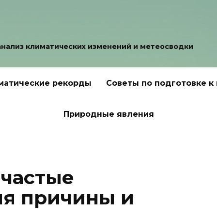
анализ климатических изменений и метеосводки
матические рекорды
Советы по подготовке к
Природные явления
 частые
ия причины и