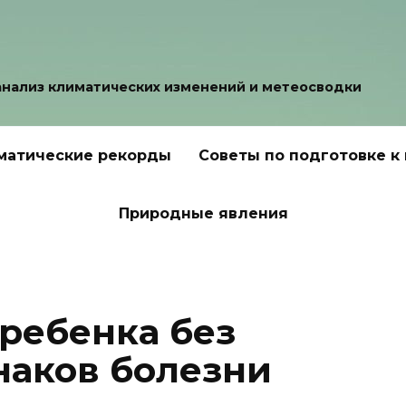
анализ климатических изменений и метеосводки
матические рекорды
Советы по подготовке к
Природные явления
 ребенка без
аков болезни