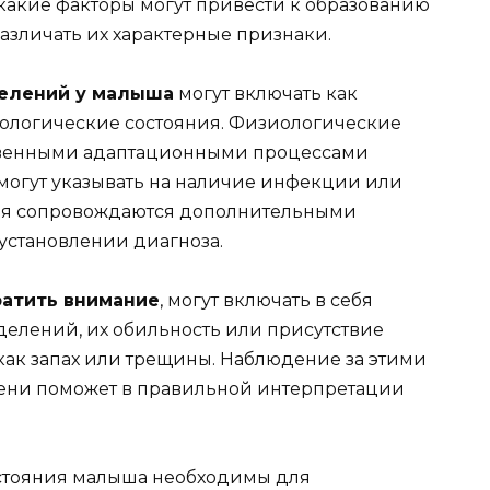
 какие факторы могут привести к образованию
азличать их характерные признаки.
елений у малыша
могут включать как
тологические состояния. Физиологические
ственными адаптационными процессами
 могут указывать на наличие инфекции или
ния сопровождаются дополнительными
установлении диагноза.
ратить внимание
, могут включать в себя
елений, их обильность или присутствие
как запах или трещины. Наблюдение за этими
ени поможет в правильной интерпретации
стояния малыша необходимы для