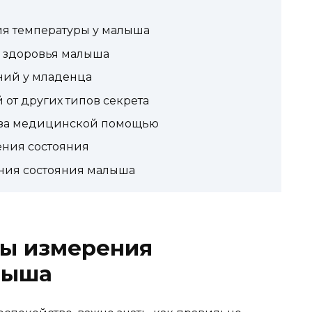
я температуры у малыша
е здоровья малыша
ий у младенца
от других типов секрета
я за медицинской помощью
ния состояния
ния состояния малыша
ы измерения
лыша