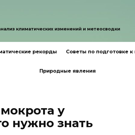
анализ климатических изменений и метеосводки
матические рекорды
Советы по подготовке к
Природные явления
 мокрота у
то нужно знать