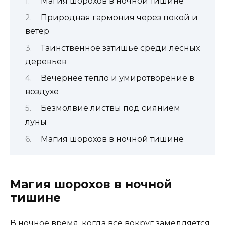
Магия шорохов в ночной тишине
Природная гармония через покой и
ветер
Таинственное затишье среди лесных
деревьев
Вечернее тепло и умиротворение в
воздухе
Безмолвие листвы под сиянием
луны
Магия шорохов в ночной тишине
Магия шорохов в ночной
тишине
В ночное время, когда всё вокруг замедляется,