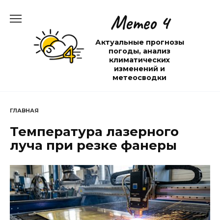
Перейти
Метео 4
к
содержанию
Актуальные прогнозы
погоды, анализ
климатических
изменений и
метеосводки
ГЛАВНАЯ
Температура лазерного
луча при резке фанеры